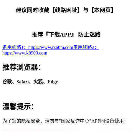
建议同时收藏【线路网址】与【本网页】
推荐『下载APP』 防止迷路
备用线路
1
：
https://www.rznbm.com
备用线路
2
：
https://www.k8900.com
推荐浏览器：
谷歌、Safari、火狐、Edge
温馨提示：
为了您的隐私安全，请勿与"国家反诈中心"APP同设备使用！