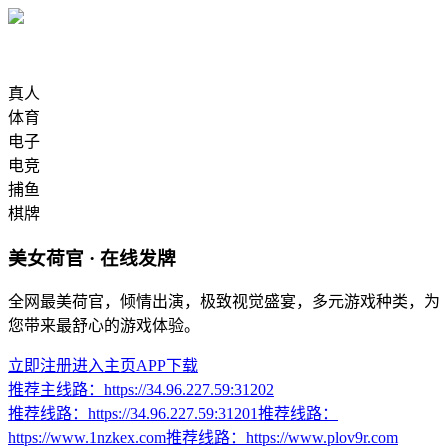
真人
体育
电子
电竞
捕鱼
棋牌
美女荷官 · 在线发牌
全网最美荷官，倾情出演，极致视觉盛宴，多元游戏种类，为
您带来最舒心的游戏体验。
立即注册
进入主页
APP下载
推荐主线路：
https://34.96.227.59:31202
推荐线路：
https://34.96.227.59:31201
推荐线路：
https://www.1nzkex.com
推荐线路：
https://www.plov9r.com