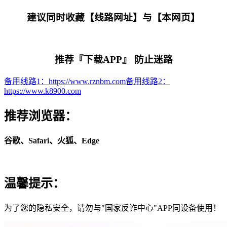
建议同时收藏【线路网址】与【本网页】
推荐『下载APP』 防止迷路
备用线路
1
：
https://www.rznbm.com
备用线路
2
：
https://www.k8900.com
推荐浏览器：
谷歌、Safari、火狐、Edge
温馨提示：
为了您的隐私安全，请勿与"国家反诈中心"APP同设备使用！