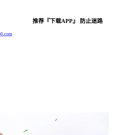
推荐『下载APP』 防止迷路
00.com