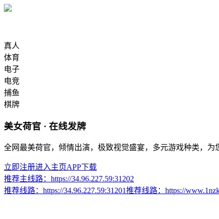
真人
体育
电子
电竞
捕鱼
棋牌
美女荷官 · 在线发牌
全网最美荷官，倾情出演，极致视觉盛宴，多元游戏种类，为
立即注册
进入主页
APP下载
推荐主线路：
https://34.96.227.59:31202
推荐线路：
https://34.96.227.59:31201
推荐线路：
https://www.1nz