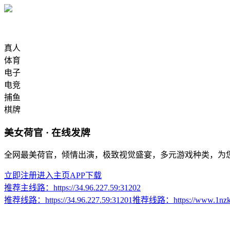
真人
体育
电子
电竞
捕鱼
棋牌
美女荷官 · 在线发牌
全网最美荷官，倾情出演，极致视觉盛宴，多元游戏种类，为
立即注册
进入主页
APP下载
推荐主线路：
https://34.96.227.59:31202
推荐线路：
https://34.96.227.59:31201
推荐线路：
https://www.1nz