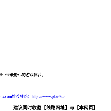
您带来最舒心的游戏体验。
kex.com
推荐线路：
https://www.plov9r.com
建议同时收藏【线路网址】与【本网页】