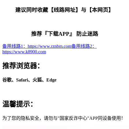
建议同时收藏【线路网址】与【本网页】
推荐『下载APP』 防止迷路
备用线路
1
：
https://www.rznbm.com
备用线路
2
：
https://www.k8900.com
推荐浏览器：
谷歌、Safari、火狐、Edge
温馨提示：
为了您的隐私安全，请勿与"国家反诈中心"APP同设备使用！