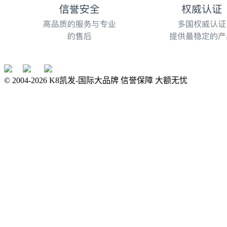
© 2004-
2026
K8凯发-国际大品牌 信誉保障 大额无忧