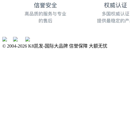
© 2004-
2026
K8凯发-国际大品牌 信誉保障 大额无忧