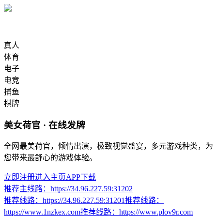
真人
体育
电子
电竞
捕鱼
棋牌
美女荷官 · 在线发牌
全网最美荷官，倾情出演，极致视觉盛宴，多元游戏种类，为
您带来最舒心的游戏体验。
立即注册
进入主页
APP下载
推荐主线路：
https://34.96.227.59:31202
推荐线路：
https://34.96.227.59:31201
推荐线路：
https://www.1nzkex.com
推荐线路：
https://www.plov9r.com